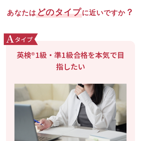
どのタイプ
？
あなたは
に近いですか
英検
®
1級・準1級合格を本気で目
指したい