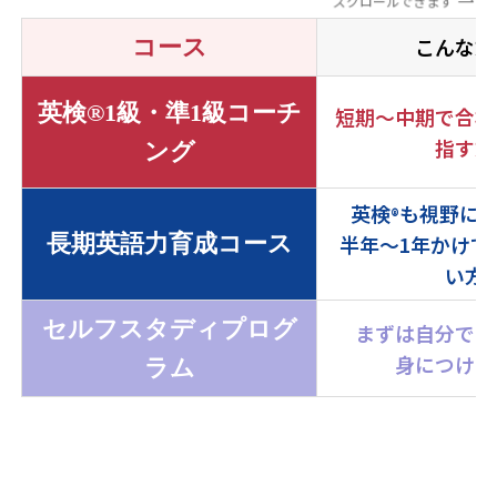
スクロールできます
こんな方
コース
英検®1級・準1級コーチ
短期〜中期で合格
指す方
ング
英検
も視野に
®
長期英語力育成コース
半年〜1年かけて
い方
セルフスタディプログ
まずは自分で学
身につけた
ラム