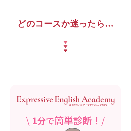
どのコースか迷ったら…
\
1
簡単診断！
/
分で