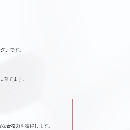
ング」
です。
的に育てます。
実な合格力を獲得します。