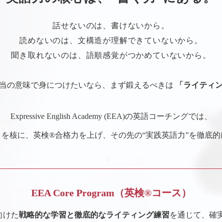
話せないのは、書けないから。
読めないのは、
文構造が理解できていないから。
聞き取れないのは、
語順感覚がつかめていないから。
当の意味で身につけたいなら、
まず鍛えるべきは
「ライティ
Expressive English Academy (EEA)の
英語コーチングでは、
」を核に、英検®合格力を上げ、
その先の“実践英語力”を徹底
EEA Core Program
（英検®︎コース）
向けた
戦略的な
学習と徹底的なライティング練習
を
通じて、確