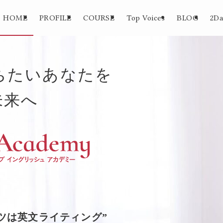
HOME
PROFILE
COURSE
Top Voices
BLOG
2D
ちたいあなたを
未来へ
ツは英文ライティング”