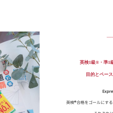
英検1級®・準1
目的とペース
Expre
英検®合格をゴールにす