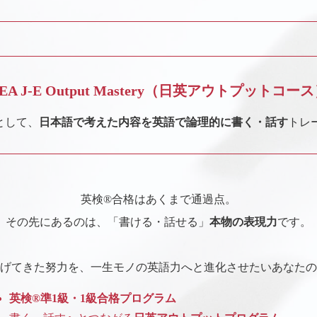
EA J-E Output Mastery
（日英アウトプットコース
として、
日本語で考えた内容を英語で論理的に
書く・話す
トレ
英検®︎合格はあくまで通過点。
その先にあるのは、「書ける・話せる」
本物の表現力
です。
げてきた努力を、
一生モノの英語力へと進化させたい
あなたの
英検®︎準1級・1級合格プログラム