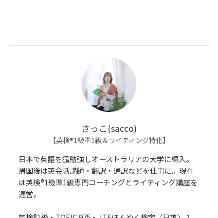
さっこ(sacco)
【英検®1級準1級＆ライティング特化】
日本で英語を猛勉強しオーストラリアの大学に編入。
帰国後は英会話講師・翻訳・通訳などを仕事に。現在
は英検®1級準1級専門コーチングとライティング講座を
運営。
英検®1級・TOEIC 975・JTFほんやく検定（日英）１