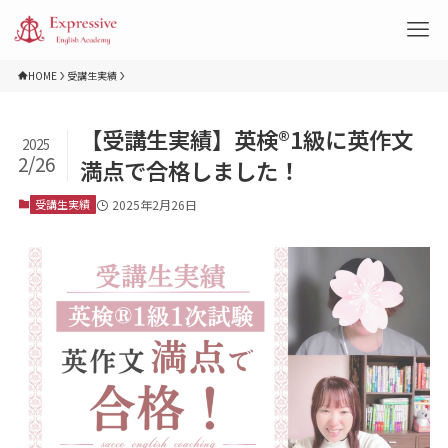
HOME
受講生実績
【受講生実績】英検®︎1級に英作文
2025
2/26
満点で合格しました！
受講生実績
2025年2月26日