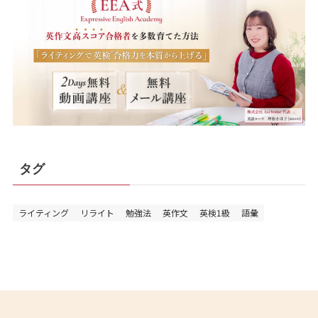
タグ
ライティング
リライト
勉強法
英作文
英検1級
語彙