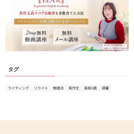
タグ
ライティング
リライト
勉強法
英作文
英検1級
語彙