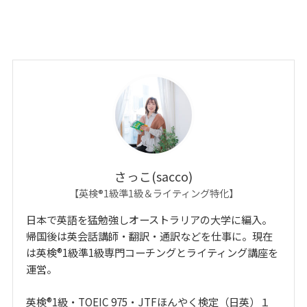
さっこ(sacco)
【英検®1級準1級＆ライティング特化】
日本で英語を猛勉強しオーストラリアの大学に編入。
帰国後は英会話講師・翻訳・通訳などを仕事に。現在
は英検®1級準1級専門コーチングとライティング講座を
運営。
英検®1級・TOEIC 975・JTFほんやく検定（日英）１