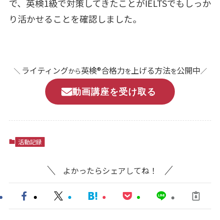
で、英検1級で対策してきたことがIELTSでもしっか
り活かせることを確認しました。
ライティング
英検®合格力
上げる方法
公開中
＼
から
を
を
／
動画講座を受け取る
活動記録
よかったらシェアしてね！