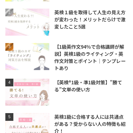
英検１級を取得して人生の見え方
が変わった！メリットだらけで激
変したこと5選
【1級英作文94％で合格講師が解
説】英検1級のライティング・英
作文対策とポイント｜テンプレー
トあり
【英検®1級・準1級対策】”勝て
る”文単の使い方
英検1級に合格する人には共通点
がある？受からない人の特徴も紹
介！