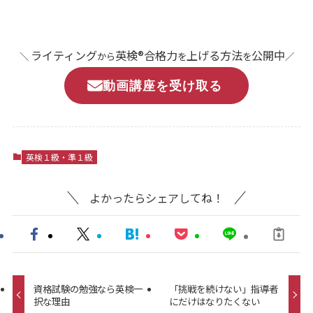
ライティング
英検®合格力
上げる方法
公開中
＼
から
を
を
／
動画講座を受け取る
英検１級・準１級
よかったらシェアしてね！
資格試験の勉強なら英検一
「挑戦を続けない」指導者
択な理由
にだけはなりたくない