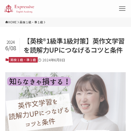
HOME
英検１級・準１級
【英検®1級準1級対策】英作文学習
2024
6/08
を読解力UPにつなげるコツと条件
英検１級・準１級
2024年6月8日