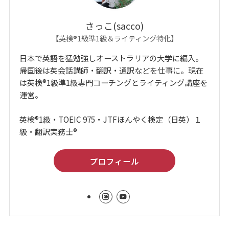
さっこ(sacco)
【英検®1級準1級＆ライティング特化】
日本で英語を猛勉強しオーストラリアの大学に編入。
帰国後は英会話講師・翻訳・通訳などを仕事に。現在
は英検®1級準1級専門コーチングとライティング講座を
運営。
英検®1級・TOEIC 975・JTFほんやく検定（日英）１
級・翻訳実務士®
プロフィール