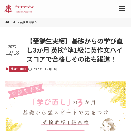
HOME
受講生実績
【受講生実績】基礎からの学び直
2023
し3か月 英検®準1級に英作文ハイ
12/18
スコアで合格しその後も躍進！
受講生実績
2023年12月18日