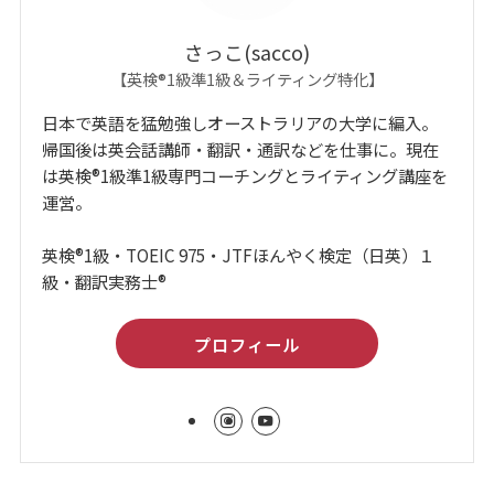
さっこ(sacco)
【英検®1級準1級＆ライティング特化】
日本で英語を猛勉強しオーストラリアの大学に編入。
帰国後は英会話講師・翻訳・通訳などを仕事に。現在
は英検®1級準1級専門コーチングとライティング講座を
運営。
英検®1級・TOEIC 975・JTFほんやく検定（日英）１
級・翻訳実務士®
プロフィール