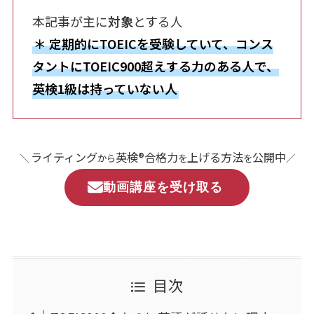
本記事が主に
対象
とする人
＊
定期的にTOEICを受験していて、コンス
タントにTOEIC900超えする力のある人で、
英検1級は持っていない人
ライティング
英検®合格力
上げる方法
公開中
＼
から
を
を
／
動画講座を受け取る
目次