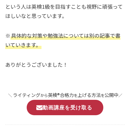
という人は英検1級を目指すことも視野に頑張って
ほしいなと思っています。
※
具体的な対策や勉強法については別の記事で書
いていきます。
ありがとうございました！
ライティング
英検®合格力
上げる方法
公開中
＼
から
を
を
／
動画講座を受け取る