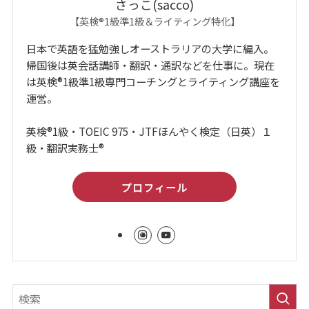
さっこ(sacco)
【英検®1級準1級＆ライティング特化】
日本で英語を猛勉強しオーストラリアの大学に編入。
帰国後は英会話講師・翻訳・通訳などを仕事に。現在
は英検®1級準1級専門コーチングとライティング講座を
運営。
英検®1級・TOEIC 975・JTFほんやく検定（日英）１
級・翻訳実務士®
プロフィール