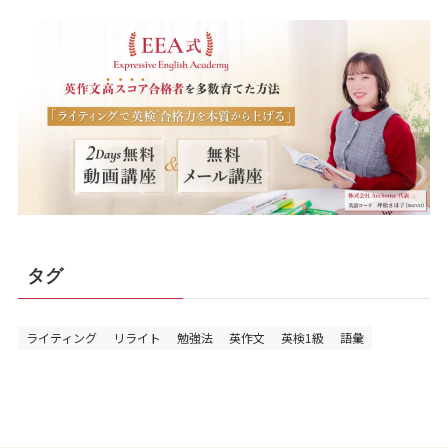
タグ
ライティング
リライト
勉強法
英作文
英検1級
語彙