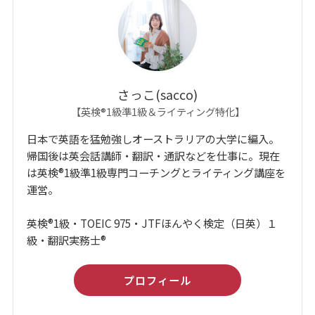
さっこ(sacco)
【英検®1級準1級＆ライティング特化】
日本で英語を猛勉強しオーストラリアの大学に編入。
帰国後は英会話講師・翻訳・通訳などを仕事に。現在
は英検®1級準1級専門コーチングとライティング講座を
運営。
英検®1級・TOEIC 975・JTFほんやく検定（日英）１
級・翻訳実務士®
プロフィール